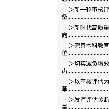
＞新一轮审核
备............................
＞新时代高质
向............................
＞完善本科教
位...........................
＞切实减负增效
齿............................
＞以审核评估为
革...........................
＞发挥评估诊
量............................