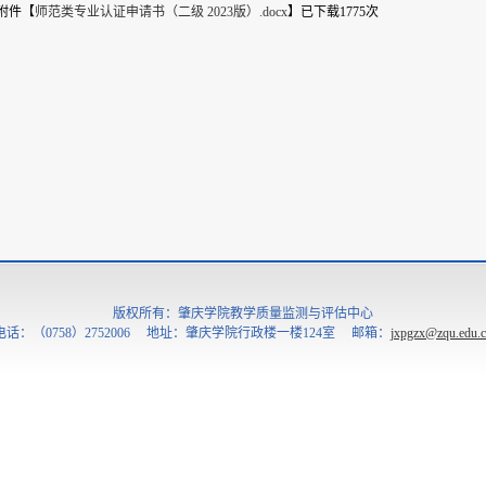
附件【
师范类专业认证申请书（二级 2023版）.docx
】
已下载
1775
次
版权所有：肇庆学院教学质量监测与评估中心
电话：（0758）2752006 地址：肇庆学院行政楼一楼124室 邮箱：
jxpgzx@zqu.edu.