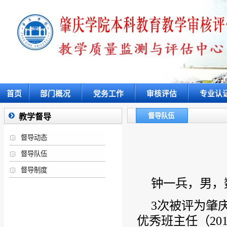
首页
部门概况
党务工作
审核评估
专业认
督导队伍
教学督导
督导动态
督导队伍
督导制度
钟一兵，男，
3次被评为肇庆
优秀班主任（20