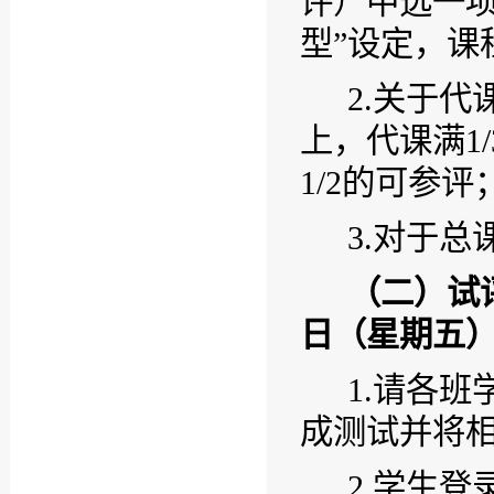
评）中选一
型”设定
，课
2.
关于代
上，代课满
1/
1/2
的可参评
3.
对于总
（二）试
日（星期五
1.
请各班
成测试并将
2.
学生登