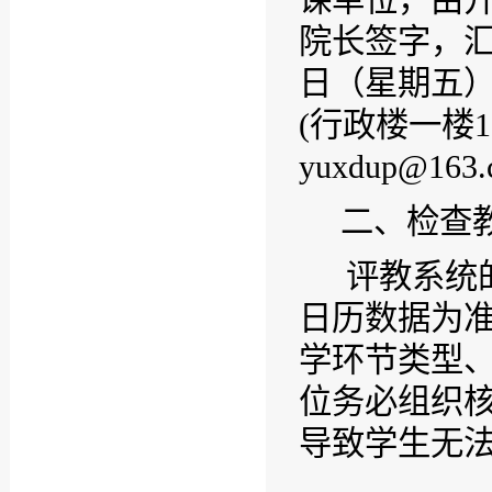
课单位，由
院长签字，
日（星期五
(
行政楼一楼
1
yuxdup
@
163
二、检查
评教系统
日历数据为
学环节类型
位务必组织
导致学生无