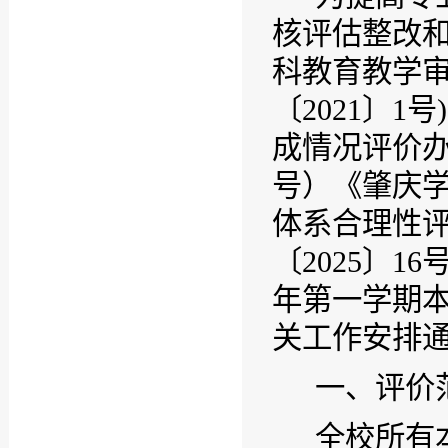
核评估整改
科教育教学
〔
2021
〕
1
号
)
成情况评价
号）《肇庆
体系合理性
〔
2025
〕
16
年第一学期
关工作安排
一、评价
全校所有