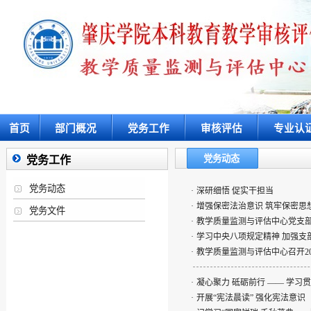
首页
部门概况
党务工作
审核评估
专业认
党务动态
党务工作
党务动态
·
深研细悟 促实干担当
·
增强保密法治意识 筑牢保密思
党务文件
·
教学质量监测与评估中心党支
·
学习中央八项规定精神 加强支
·
教学质量监测与评估中心召开2
·
凝心聚力 砥砺前行 —— 学
·
开展“宪法晨读” 强化宪法意识