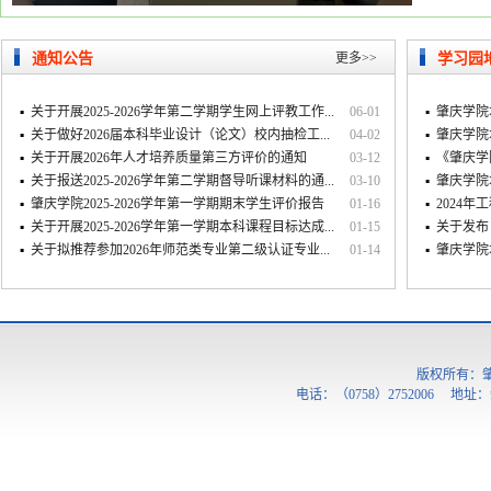
通知公告
更多>>
学习园
▪
关于开展2025-2026学年第二学期学生网上评教工作...
06-01
▪
肇庆学院
▪
关于做好2026届本科毕业设计（论文）校内抽检工...
04-02
▪
肇庆学院
▪
关于开展2026年人才培养质量第三方评价的通知
03-12
▪
《肇庆学
▪
关于报送2025-2026学年第二学期督导听课材料的通...
03-10
▪
肇庆学院
▪
肇庆学院2025-2026学年第一学期期末学生评价报告
01-16
▪
2024
▪
关于开展2025-2026学年第一学期本科课程目标达成...
01-15
▪
关于发布
▪
关于拟推荐参加2026年师范类专业第二级认证专业...
01-14
▪
肇庆学院
版权所有：
电话：（0758）2752006 